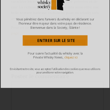
caractère bien trempé avec ses notre poivrées et de
cuir. La richesse apportée par les futs nous offre une
belle texture huileuse en bouche pour un whisky très
aromatique. Encore une belle réussite française!
Vous pénétrez dans l’univers du whisky en déclarant sur
l’honneur être majeur dans votre pays de résidence.
Bienvenue dans la Society, Sláinte !
Pour en savoir plus sur la distillerie,
visitez cette
page
.
ENTRER SUR LE SITE
Pour suivre l’actualité du whisky avec la
Private Whisky News,
cliquez ici
En visitant notre site, vous acceptez l’utilisation des cookies que nous utilisons
pour améliorer votre navigation.
Poster le commentaire