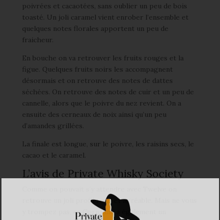
poivrées et cacaotées, sans oublier un peu de bois
toasté. Un joli caramel vient enrober l’ensemble et
quelques notes florales apportent un peu de
fraicheur.
En bouche on va retrouver les fruits rouges et la
figue. Quelques fruits noirs les accompagnent
désormais et on retrouve des notes de dattes
séchées. On retrouve des notes de cuir et un peu de
cannelle, alors que le poivre du nez revient. On a
ensuite des cerneaux de noix ainsi qu’un peu
d’amandes grillées.
La finale est longue, sur le poivre, les raisins secs, le
cacao et le caramel.
L’avis de Private Whisky Society
Comme on pouvait s’y attendre avec Twelve on
retrouve un joli profil rond et agréable. Mais ne vous
y trompez pas, ce Cornaline a également un