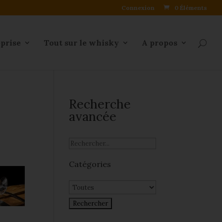
Connexion
0 Éléments
eprise
Tout sur le whisky
A propos
Recherche
avancée
Catégories