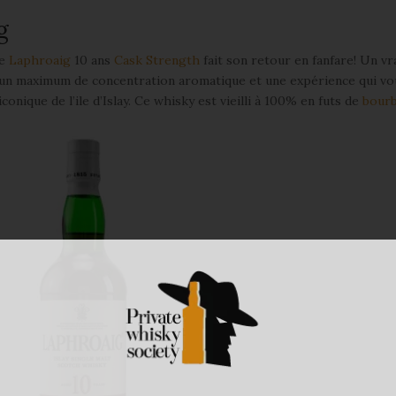
g
le
Laphroaig
10 ans
Cask Strength
fait son retour en fanfare! Un vr
 un maximum de concentration aromatique et une expérience qui vo
iconique de l’ile d’Islay. Ce whisky est vieilli à 100% en futs de
bour