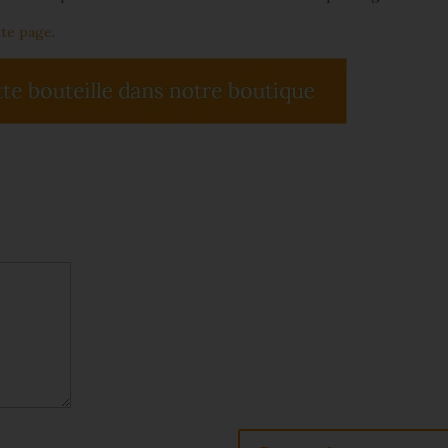
tte page
.