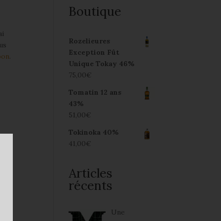
Boutique
ai
Rozelieures
us
Exception Fût
bon
.
Unique Tokay 46%
75,00
€
Tomatin 12 ans
43%
51,00
€
Tokinoka 40%
41,00
€
Articles
récents
Une