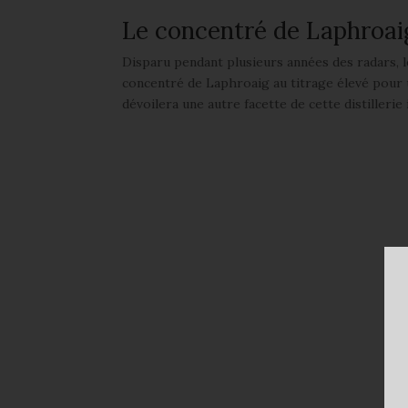
Le concentré de Laphroai
Disparu pendant plusieurs années des radars, 
concentré de Laphroaig au titrage élevé pour
dévoilera une autre facette de cette distillerie 