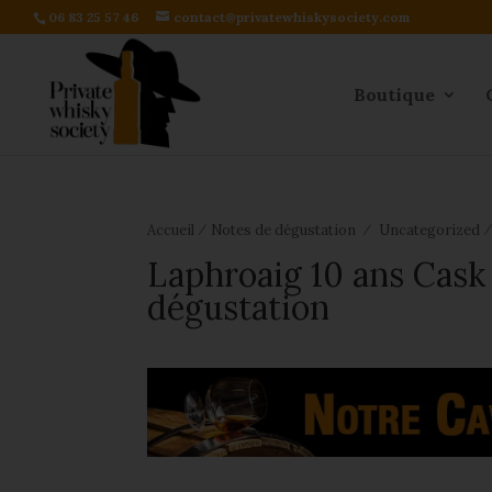
06 83 25 57 46
contact@privatewhiskysociety.com
Boutique
⁄
⁄
Accueil
Notes de dégustation
Uncategorized
Laphroaig 10 ans Cask
dégustation