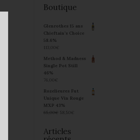
Boutique
Glenrothes 15 ans
Chieftain’s Choice
58.6%
113,00
€
Method & Madness
Single Pot Still
46%
76,00
€
Rozelieures Fut
Unique Vin Rouge
MXP 43%
65,00
€
58,50
€
Articles
récents