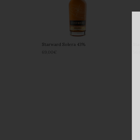
Starward Solera 43%
St
69,00
€
56,