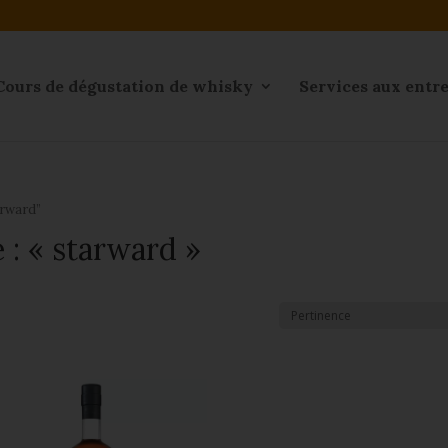
Cours de dégustation de whisky
Services aux entr
arward”
 : « starward »