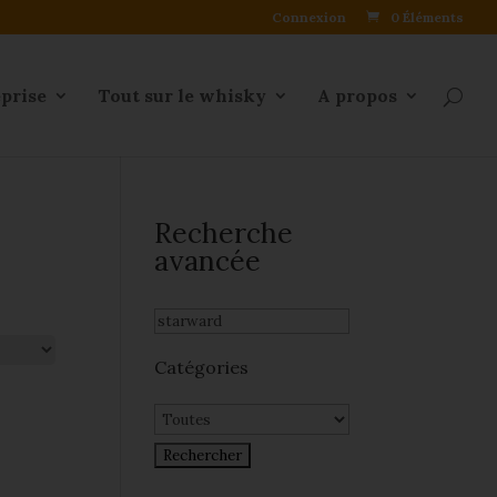
Connexion
0 Éléments
eprise
Tout sur le whisky
A propos
Recherche
avancée
Catégories